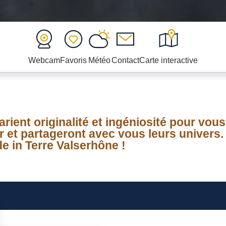
Webcam
Favoris
Météo
Contact
Carte interactive
arient originalité et ingéniosité pour vo
er et partageront avec vous leurs univers
e in Terre Valserhône !