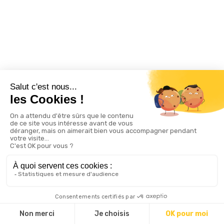
© 2024 Terre Valserhône Tourisme ● Design : Résonance Publique