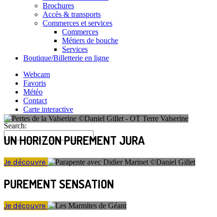
Brochures
Accès & transports
Commerces et services
Commerces
Métiers de bouche
Services
Boutique/Billetterie en ligne
Webcam
Favoris
Météo
Contact
Carte interactive
Search:
UN HORIZON PUREMENT JURA
Je découvre
PUREMENT SENSATION
Je découvre