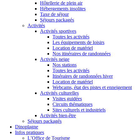
Hôtellerie de plein air
Hébergements insolites
Taxe de séjour
Séjours packagés
Activités
Activités sportives
Toutes les activités
Les équipements de loisirs
Location de matériel
Nos itinéraires de randonnées
Activités neige
Nos stations
Toutes les activités
Itinéraires de randonnées hiver
Location de matériel
Webcams, état des pistes et enneigement
Activités culturelles
Visites guidées
Circuits thématiques
Sites culturels et industriels
Activités bien-être
Séjours packagés
Dinoplagne
Infos pratiques
L’Office de Tourisme