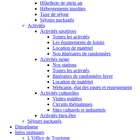
Hôtellerie de plein air
Hébergements insolites
Taxe de séjour
Séjours packagés
Activités
Activités sportives
Toutes les activités
Les équipements de loisirs
Location de matériel
Nos itinéraires de randonnées
Activités neige
Nos stations
Toutes les activités
Itinéraires de randonnées hiver
Location de matériel
Webcams, état des pistes et enneigement
Activités culturelles
Visites guidées
Circuits thématiques
Sites culturels et industriels
Activités bien-être
Séjours packagés
Dinoplagne
Infos pratiques
L’Office de Tourisme