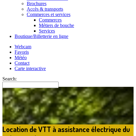
Brochures
Accès & transports
Commerces et services
Commerces
Métiers de bouche
Services
Boutique/Billetterie en ligne
Webcam
Favoris
Météo
Contact
Carte interactive
Search:
Location de VTT à assistance électrique du