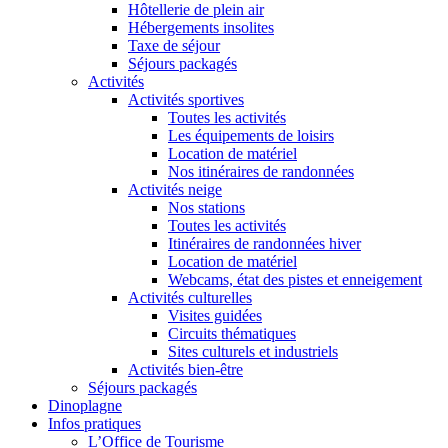
Hôtellerie de plein air
Hébergements insolites
Taxe de séjour
Séjours packagés
Activités
Activités sportives
Toutes les activités
Les équipements de loisirs
Location de matériel
Nos itinéraires de randonnées
Activités neige
Nos stations
Toutes les activités
Itinéraires de randonnées hiver
Location de matériel
Webcams, état des pistes et enneigement
Activités culturelles
Visites guidées
Circuits thématiques
Sites culturels et industriels
Activités bien-être
Séjours packagés
Dinoplagne
Infos pratiques
L’Office de Tourisme