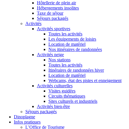
Hôtellerie de plein air
Hébergements insolites
Taxe de séjour
Séjours packagés
Activités
Activités sportives
Toutes les activités
Les équipements de loisirs
Location de matériel
Nos itinéraires de randonnées
Activités neige
Nos stations
Toutes les activités
Itinéraires de randonnées hiver
Location de matériel
Webcams, état des pistes et enneigement
Activités culturelles
Visites guidées
Circuits thématiques
Sites culturels et industriels
Activités bien-être
Séjours packagés
Dinoplagne
Infos pratiques
L’Office de Tourisme