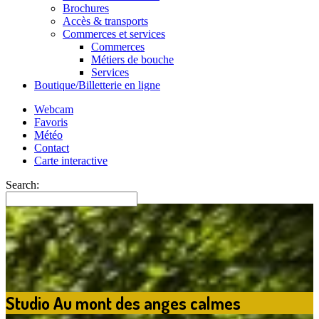
Brochures
Accès & transports
Commerces et services
Commerces
Métiers de bouche
Services
Boutique/Billetterie en ligne
Webcam
Favoris
Météo
Contact
Carte interactive
Search:
Studio Au mont des anges calmes