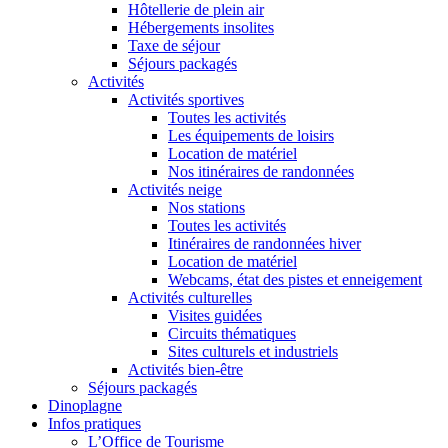
Hôtellerie de plein air
Hébergements insolites
Taxe de séjour
Séjours packagés
Activités
Activités sportives
Toutes les activités
Les équipements de loisirs
Location de matériel
Nos itinéraires de randonnées
Activités neige
Nos stations
Toutes les activités
Itinéraires de randonnées hiver
Location de matériel
Webcams, état des pistes et enneigement
Activités culturelles
Visites guidées
Circuits thématiques
Sites culturels et industriels
Activités bien-être
Séjours packagés
Dinoplagne
Infos pratiques
L’Office de Tourisme