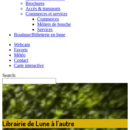
Brochures
Accès & transports
Commerces et services
Commerces
Métiers de bouche
Services
Boutique/Billetterie en ligne
Webcam
Favoris
Météo
Contact
Carte interactive
Search:
Librairie de Lune à l'autre