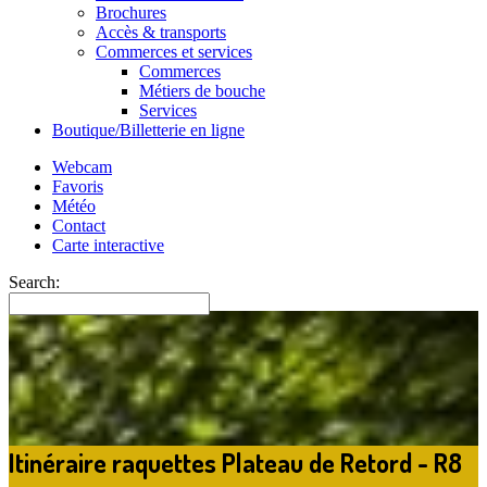
Brochures
Accès & transports
Commerces et services
Commerces
Métiers de bouche
Services
Boutique/Billetterie en ligne
Webcam
Favoris
Météo
Contact
Carte interactive
Search:
Itinéraire raquettes Plateau de Retord - R8