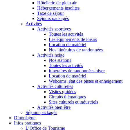
Hôtellerie de plein air
Hébergements insolites
Taxe de séjour
Séjours packagés
Activités
Activités sportives
Toutes les activités
Les équipements de loisirs
Location de matériel
Nos itinéraires de randonnées
Activités neige
Nos stations
Toutes les activités
Itinéraires de randonnées hiver
Location de matériel
Webcams, état des pistes et enneigement
Activités culturelles
Visites guidées
Circuits thématiques
Sites culturels et industriels
Activités bien-être
Séjours packagés
Dinoplagne
Infos pratiques
L’Office de Tourisme