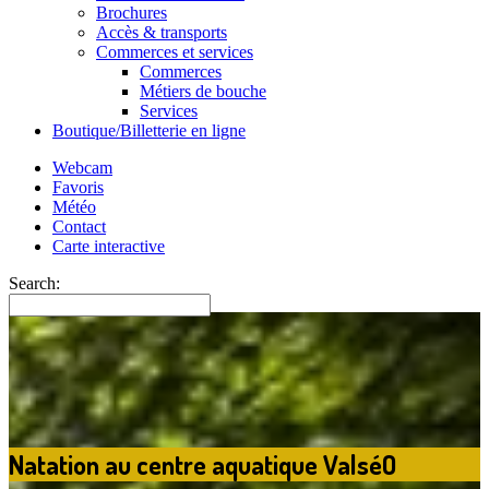
Brochures
Accès & transports
Commerces et services
Commerces
Métiers de bouche
Services
Boutique/Billetterie en ligne
Webcam
Favoris
Météo
Contact
Carte interactive
Search:
Natation au centre aquatique ValséO