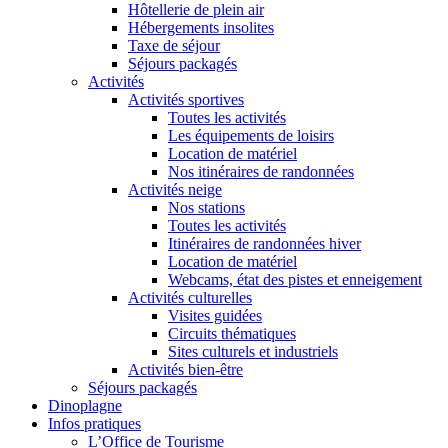
Hôtellerie de plein air
Hébergements insolites
Taxe de séjour
Séjours packagés
Activités
Activités sportives
Toutes les activités
Les équipements de loisirs
Location de matériel
Nos itinéraires de randonnées
Activités neige
Nos stations
Toutes les activités
Itinéraires de randonnées hiver
Location de matériel
Webcams, état des pistes et enneigement
Activités culturelles
Visites guidées
Circuits thématiques
Sites culturels et industriels
Activités bien-être
Séjours packagés
Dinoplagne
Infos pratiques
L’Office de Tourisme